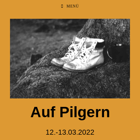
MENÜ
Auf Pilgern
12.-13.03.2022