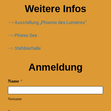
Weitere Infos
—>
Ausstellung „Phoenix des Lumières“
—>
Phönix-See
—>
Stehbierhalle
Anmeldung
Anmeldung
Name
*
Vorname